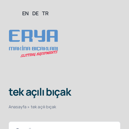
Skip
EN
DE
TR
to
content
Togg
Navig
Ana Sayfa
tek açılı bıçak
Hakkımızda
Anasayfa
»
tek açılı bıçak
Ürünler
Search