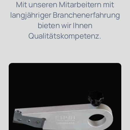
Mit unseren Mitarbeitern mit
Downloads
langjähriger Branchenerfahrung
bieten wir Ihnen
Nachricht
Qualitätskompetenz.
Kommunikation