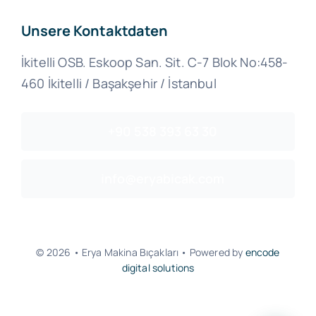
Unsere Kontaktdaten
İkitelli OSB. Eskoop San. Sit. C-7 Blok No:458-
460 İkitelli / Başakşehir / İstanbul
+90 538 393 63 30
info@eryabicak.com
© 2026 • Erya Makina Bıçakları • Powered by
encode
digital solutions